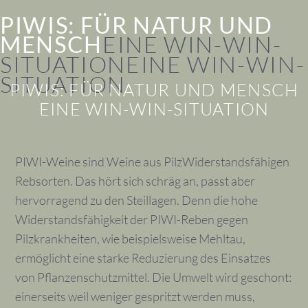
PIWIS: FÜR NATUR UND
MENSCH
EINE WIN-WIN-
SITUATION
EINE WIN-WIN-
SITUATION
PIWIS: FÜR NATUR UND MENSCH
EINE WIN-WIN-SITUATION
PIWI-Weine sind Weine aus PilzWiderstandsfähigen
Rebsorten. Das hört sich schräg an, passt aber
hervorragend zu den Steillagen. Denn die hohe
Widerstandsfähigkeit der PIWI-Reben gegen
Pilzkrankheiten, wie beispielsweise Mehltau,
ermöglicht eine starke Reduzierung des Einsatzes
von Pflanzenschutzmittel. Die Umwelt wird geschont:
einerseits weil weniger gespritzt werden muss,