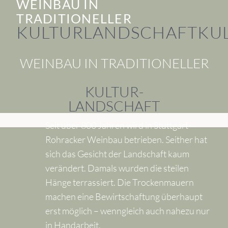
WEINBAU IN
TRADITIONELLER
KULTURLANDSCHAFT
KU
WEINBAU IN TRADITIONELLER
KULTUR-
LANDSCHAFT
Seit über 800 Jahren wird in Stuttgart-
Rohracker Weinbau betrieben. Seither hat
sich das Gesicht der Landschaft kaum
verändert. Damals wurden die steilen
Hänge terrassiert. Die Trockenmauern
machen eine Bewirtschaftung überhaupt
erst möglich – wenngleich auch nahezu nur
in Handarbeit.