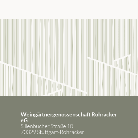
Weingärtnergenossenschaft Rohracker
eG
Sillenbucher Straße 10
70329 Stuttgart-Rohracker