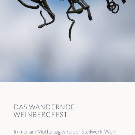
DAS WANDERNDE
WEINBERGFEST
Immer am Muttertag wird der Steilwerk-Wein