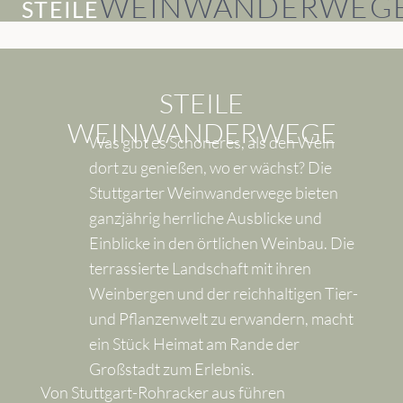
WEINWANDERWEG
STEILE
STEILE
WEINWANDERWEGE
Was gibt es Schöneres, als den Wein
dort zu genießen, wo er wächst? Die
Stuttgarter Weinwanderwege bieten
ganzjährig herrliche Ausblicke und
Einblicke in den örtlichen Weinbau. Die
terrassierte Landschaft mit ihren
Weinbergen und der reichhaltigen Tier-
und Pflanzenwelt zu erwandern, macht
ein Stück Heimat am Rande der
Großstadt zum Erlebnis.
Von Stuttgart-Rohracker aus führen