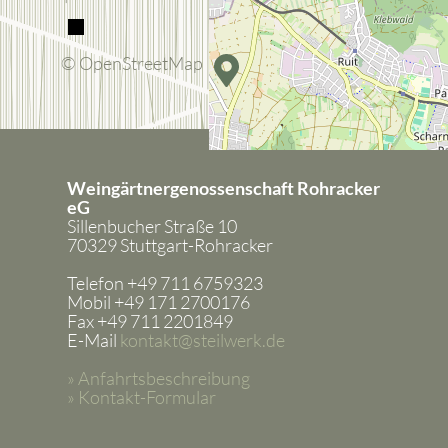
© OpenStreetMap
Weingärtnergenossenschaft Rohracker
eG
Sillenbucher Straße 10
70329 Stuttgart-Rohracker
Telefon +49 711 6759323
Mobil +49 171 2700176
Fax +49 711 2201849
E-Mail
kontakt@steilwerk.de
» Anfahrtsbeschreibung
» Kontakt-Formular