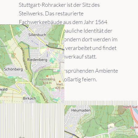
Stuttgart-Rohracker ist der Sitz des
Steilwerks. Das restaurierte
Fachwerkgebäude aus dem Jahr 1564
bildet nicht nur die bauliche Identität der
Wengerter:innen, sondern dort werden im
Herbst die Trauben verarbeitet und findet
ganzjährig der Weinverkauf statt.
In dem Tradition versprühenden Ambiente
lässt es sich auch großartig feiern.
+
−